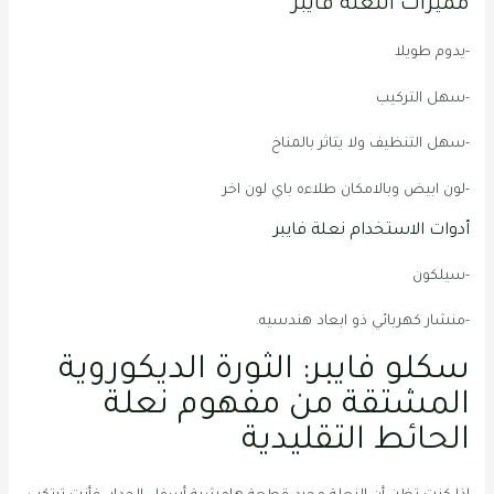
مميزات النعلة فايبر
-يدوم طويلا
-سهل التركيب
-سهل التنظيف ولا يتاثر بالمناخ
-لون ابيض وبالامكان طلاءه باي لون اخر
أدوات الاستخدام نعلة فايبر
-سيلكون
-منشار كهربائي ذو ابعاد هندسيه.
سكلو فايبر: الثورة الديكوروية
المشتقة من مفهوم نعلة
الحائط التقليدية