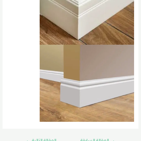
تصفّح