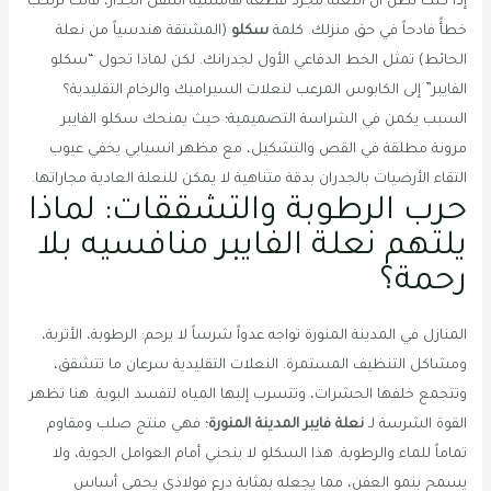
إذا كنت تظن أن النعلة مجرد قطعة هامشية أسفل الجدار، فأنت ترتكب
خطأً فادحاً في حق منزلك. كلمة
سكلو
(المشتقة هندسياً من نعلة
الحائط) تمثل الخط الدفاعي الأول لجدرانك. لكن لماذا تحول “سكلو
الفايبر” إلى الكابوس المرعب لنعلات السيراميك والرخام التقليدية؟
السبب يكمن في الشراسة التصميمية؛ حيث يمنحك سكلو الفايبر
مرونة مطلقة في القص والتشكيل، مع مظهر انسيابي يخفي عيوب
التقاء الأرضيات بالجدران بدقة متناهية لا يمكن للنعلة العادية مجاراتها.
حرب الرطوبة والتشققات: لماذا
يلتهم نعلة الفايبر منافسيه بلا
رحمة؟
المنازل في المدينة المنورة تواجه عدواً شرساً لا يرحم: الرطوبة، الأتربة،
ومشاكل التنظيف المستمرة. النعلات التقليدية سرعان ما تتشقق،
وتتجمع خلفها الحشرات، وتتسرب إليها المياه لتفسد البوية. هنا تظهر
القوة الشرسة لـ
نعلة فايبر المدينة المنورة
؛ فهي منتج صلب ومقاوم
تماماً للماء والرطوبة. هذا السكلو لا ينحني أمام العوامل الجوية، ولا
يسمح بنمو العفن، مما يجعله بمثابة درع فولاذي يحمي أساس