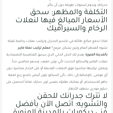
جدرانك ويدوم لسنوات طويلة دون أن يتأثر.
التكلفة والمظهر: سحق
الأسعار المبالغ فيها لنعلات
الرخام والسيراميك
لماذا تدفع مبالغ طائلة في تكسير الجدران وتركيب نعلات رخامية ثقيلة
تشوه المنظر العام وتبرز بشكل مزعج؟
معلم تركيب نعلة فايبر
بالمدينة المنورة
يقدم لك الحل الذكي الذي سحق المنافسة الاقتصادية.
نعلات الفايبر والسكلو الحديث تأتي بوزن خفيف، وسعر منافس جداً،
ويمكن تركيبها مباشرة فوق النعلات القديمة أو على الجدار مباشرة دون
أي فوضى. بالإضافة إلى ذلك، يأتي السكلو بلون أبيض ناصع ربع لمعة
جاهز للاستخدام، أو يمكنك طلاؤه بنفس لون جدارك تماماً لتحصل على
ديكور مودرن يخطف الأنظار.
لا تترك جدرانك للحقن
والتشويه: اتصل الآن بأفضل
فني ديكورات بالمدينة المنورة