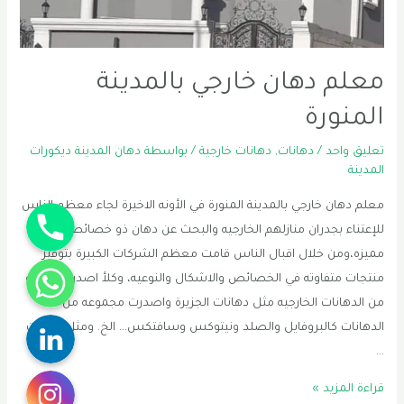
معلم دهان خارجي بالمدينة
المنورة
تعليق واحد
/
دهانات
,
دهانات خارجية
/ بواسطة
دهان المدينة ديكورات
المدينة
Phone
معلم دهان خارجي بالمدينة المنورة في الأونه الاخيرة لجاء معظم الناس
للإعتناء بجدران منازلهم الخارجيه والبحث عن دهان ذو خصائص
مميزه،ومن خلال اقبال الناس قامت معظم الشركات الكبيرة بتوفير
WhatsApp
منتجات متفاوته في الخصائص والاشكال والنوعيه، وكلأ اصدر مجموعه
من الدهانات الخارجيه مثل دهانات الجزيرة واصدرت مجموعه من
Linkedin
الدهانات كالبروفايل والصلد ونيتوكس وسافتكس… الخ. ومثل دهانات
…
Instagram
معلم
قراءة المزيد »