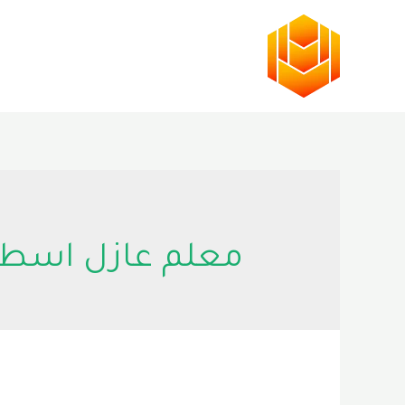
خطي
لى
لمحتوى
معلم عازل اسط