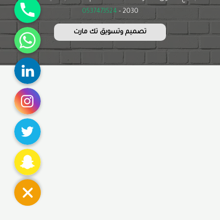
0537473524
2030 -
WhatsApp
تصميم وتسويق تك مارت
Linkedin
Instagram
Twitter
Snapchat