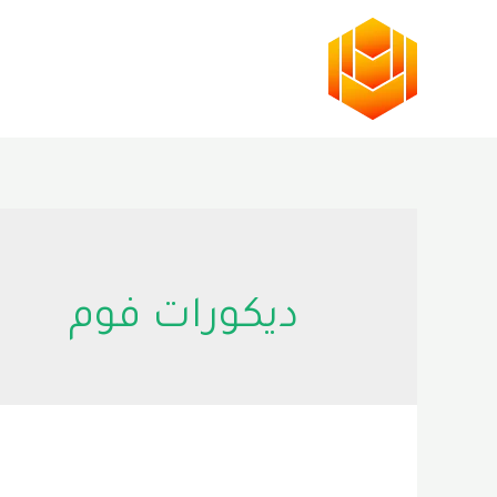
خطي
لى
لمحتوى
ديكورات فوم