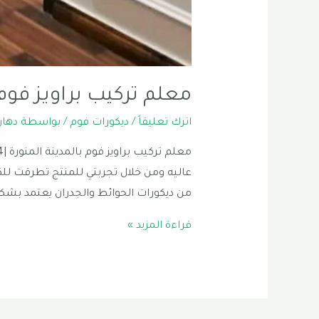
معلم تركيب براويز فوم 
اترك تعليقاً
/
ديكورات فوم
/ بواسطة
دهان
عاليه ومن خلال تجربتي للمنتج تطرقت للكتاب
من ديكورات الحوائط والجدران يعتمد بشك
معلم
قراءة المزيد »
تركيب
براويز
فوم
بالمدينة