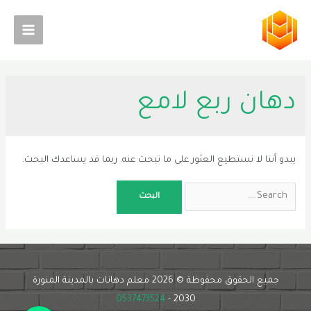
خطي
لى
Main
لمحتوى
Menu
دهان ربع لامع
يبدو أننا لا نستطيع العثور على ما تبحث عنه. ربما قد يساعدك البحث.
Search
for:
جميع الحقوق محفوظة © 2026 معلم دهانات بالمدينة المنورة
0537473524
2030 -
Phone