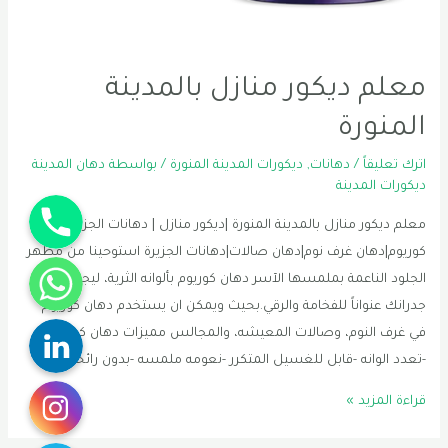
معلم ديكور منازل بالمدينة
المنورة
اترك تعليقاً
/
دهانات
,
ديكورات المدينة المنورة
/ بواسطة
دهان المدينة
ديكورات المدينة
Phone
معلم ديكور منازل بالمدينة المنورة |ديكور منازل | دهانات الجزيره
كوريوم|دهان غرف نوم|دهان صالات|دهانات الجزيرة استوحينا من مظهر
WhatsApp
الجلود الناعمة بملمسها الآسر دهان كوريوم بألوانه الثرية، ليجعل من
جدرانك عنواناً للفخامة والرقي.بحيث ويمكن ان يستخدم دهان كوريوم
Linkedin
في غرف النوم، وصالات المعيشه، والمجالس مميزات دهان كوريوم
-تعدد الوانه -قابل للغسيل المتكرر -نعومه ملمسه -بدون رائحه …
Instagram
معلم
قراءة المزيد »
ديكور
Twitter