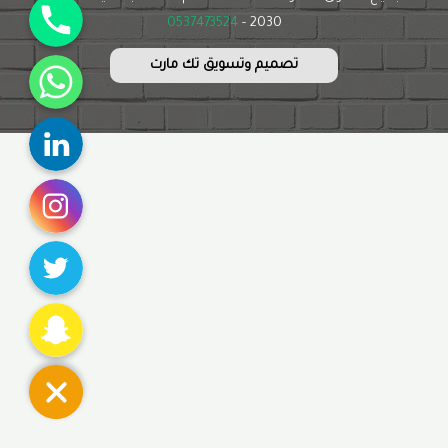
0537473524
2030 -
WhatsApp
تصميم وتسويق تك مارت
Linkedin
Instagram
Twitter
Snapchat