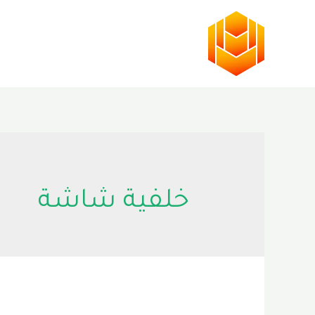
خطي
لى
لمحتوى
خلفية شاشة